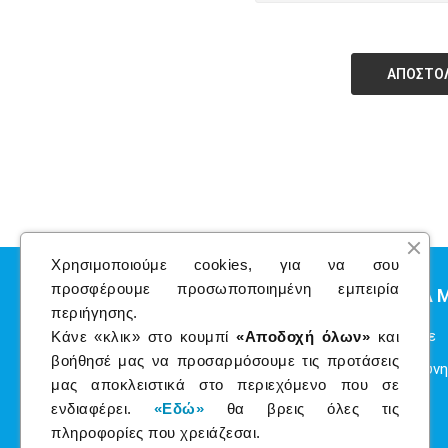
ΑΠΟΣΤΟ
Χρησιμοποιούμε cookies, για να σου
προσφέρουμε προσωποποιημένη εμπειρία
Η ΕΤΑΙΡΕΙΑ 
περιήγησης.
Ποιοι είμαστε
Κάνε «κλικ» στο κουμπί
«Αποδοχή όλων»
και
βοήθησέ μας να προσαρμόσουμε τις προτάσεις
Εταιρική Ευθύνη
μας αποκλειστικά στο περιεχόμενο που σε
Εγγύηση
ενδιαφέρει.
«Εδώ»
θα βρεις όλες τις
πληροφορίες που χρειάζεσαι.
Επικοινωνία