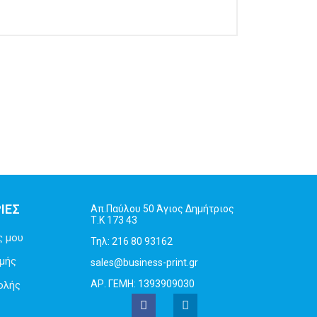
ΙΕΣ
Απ.Παύλου 50 Άγιος Δημήτριος
Τ.Κ 173 43
ς μου
Τηλ: 216 80 93162
μής
sales@business-print.gr
ΑΡ. ΓΕΜΗ: 1393909030
ολής