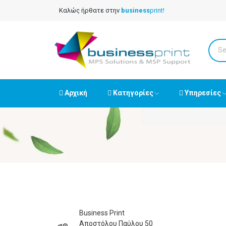
Καλώς ήρθατε στην
business
print!
Αρχική
Κατηγορίες
Υπηρεσίες
Business Print
Αποστόλου Παύλου 50