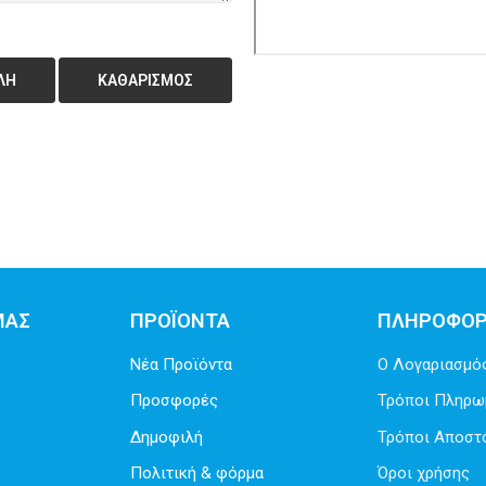
ΛΉ
ΜΑΣ
ΠΡΟΪΟΝΤΑ
ΠΛΗΡΟΦΟΡ
Νέα Προϊόντα
Ο Λογαριασμό
Προσφορές
Τρόποι Πληρω
Δημοφιλή
Τρόποι Αποστ
Πολιτική & φόρμα
Όροι χρήσης