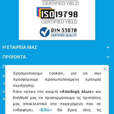

Η ΕΤΑΙΡΕΙΑ ΜΑΣ

ΠΡΟΪΟΝΤΑ

ΠΛΗΡΟΦΟΡΙΕΣ
Χρησιμοποιούμε cookies, για να σου
Απ.Παύλου 50 Άγιος Δημήτριος Τ.Κ 173 43
προσφέρουμε προσωποποιημένη εμπειρία
Τηλ: 216 80 93162
περιήγησης.
Κάνε «κλικ» στο κουμπί
«Αποδοχή όλων»
και
sales@business-print.gr
βοήθησέ μας να προσαρμόσουμε τις προτάσεις
ΑΡ. ΓΕΜΗ: 1393909030
μας αποκλειστικά στο περιεχόμενο που σε
ενδιαφέρει.
«Εδώ»
θα βρεις όλες τις