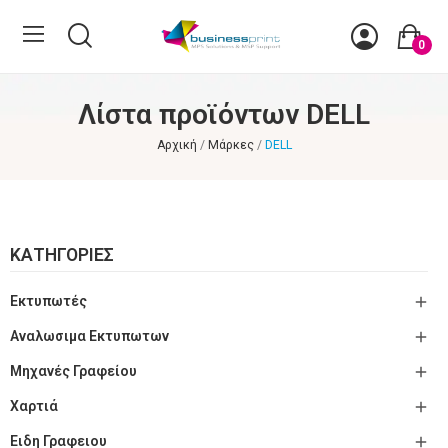
0
Λίστα προϊόντων DELL
Αρχική
Μάρκες
DELL
ΚΑΤΗΓΟΡΊΕΣ

Εκτυπωτές

Αναλωσιμα Εκτυπωτων

Μηχανές Γραφείου

Χαρτιά

Ειδη Γραφειου