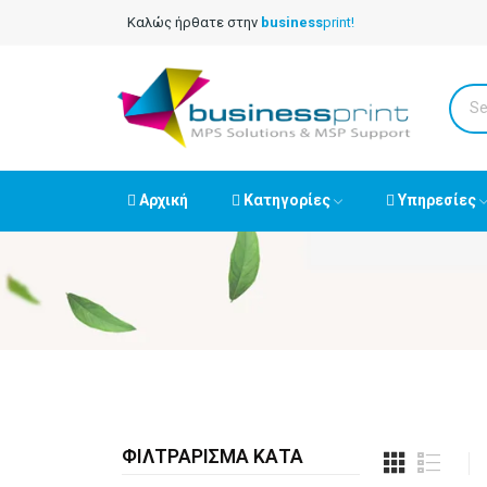
Καλώς ήρθατε στην
business
print!
Αρχική
Κατηγορίες
Υπηρεσίες
ΦΙΛΤΡΆΡΙΣΜΑ ΚΑΤΆ