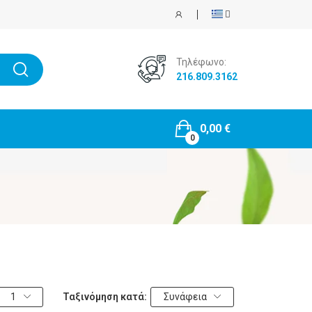
Τηλέφωνο:
216.809.3162
0,00 €
0
1
Ταξινόμηση κατά:
Συνάφεια