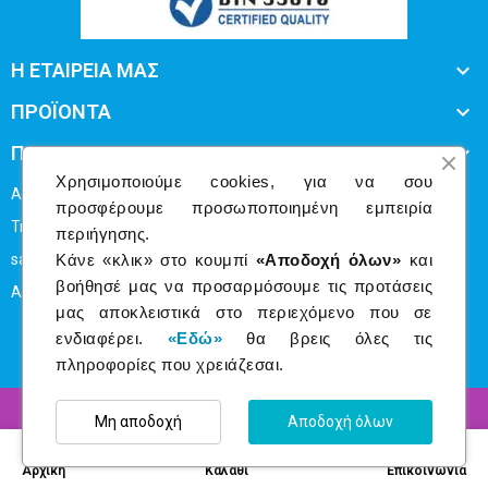

Η ΕΤΑΙΡΕΙΑ ΜΑΣ

ΠΡΟΪΟΝΤΑ

ΠΛΗΡΟΦΟΡΙΕΣ
Χρησιμοποιούμε cookies, για να σου
Απ.Παύλου 50 Άγιος Δημήτριος Τ.Κ 173 43
προσφέρουμε προσωποποιημένη εμπειρία
Τηλ: 216 80 93162
περιήγησης.
Κάνε «κλικ» στο κουμπί
«Αποδοχή όλων»
και
sales@business-print.gr
βοήθησέ μας να προσαρμόσουμε τις προτάσεις
ΑΡ. ΓΕΜΗ: 1393909030
μας αποκλειστικά στο περιεχόμενο που σε
ενδιαφέρει.
«Εδώ»
θα βρεις όλες τις
πληροφορίες που χρειάζεσαι.
Copyright © 2024 Businessprint - All rights reserved
Μη αποδοχή
Αποδοχή όλων
0
Αρχική
Καλάθι
Επικοινωνία