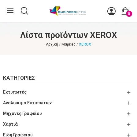
0
Λίστα προϊόντων XEROX
Αρχική
Μάρκες
XEROX
ΚΑΤΗΓΟΡΊΕΣ

Εκτυπωτές

Αναλωσιμα Εκτυπωτων

Μηχανές Γραφείου

Χαρτιά

Ειδη Γραφειου