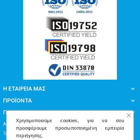

Η ΕΤΑΙΡΕΙΑ ΜΑΣ

ΠΡΟΪΟΝΤΑ

ΠΛΗΡΟΦΟΡΙΕΣ
Χρησιμοποιούμε cookies, για να σου
Απ.Παύλου 50 Άγιος Δημήτριος Τ.Κ 173 43
προσφέρουμε προσωποποιημένη εμπειρία
Τηλ: 216 80 93162
περιήγησης.