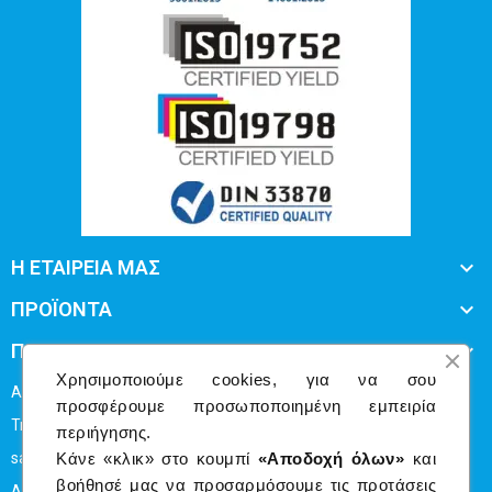

Η ΕΤΑΙΡΕΙΑ ΜΑΣ

ΠΡΟΪΟΝΤΑ

ΠΛΗΡΟΦΟΡΙΕΣ
Χρησιμοποιούμε cookies, για να σου
Απ.Παύλου 50 Άγιος Δημήτριος Τ.Κ 173 43
προσφέρουμε προσωποποιημένη εμπειρία
Τηλ: 216 80 93162
περιήγησης.
Κάνε «κλικ» στο κουμπί
«Αποδοχή όλων»
και
sales@business-print.gr
βοήθησέ μας να προσαρμόσουμε τις προτάσεις
ΑΡ. ΓΕΜΗ: 1393909030