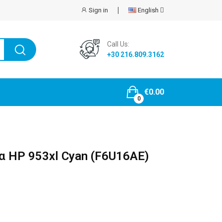
English
Sign in
Call Us:
+30 216.809.3162
€0.00
0
α HP 953xl Cyan (F6U16AE)