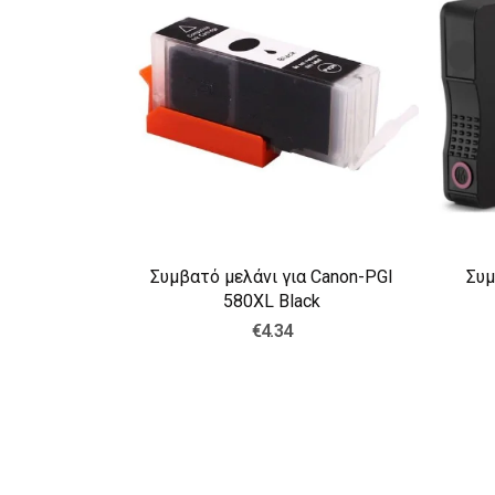
 HP 963XL
Συμβατό μελάνι για Canon-PGI
Συμ
580XL Black
€4.34