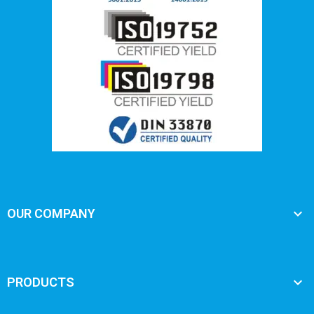

OUR COMPANY

PRODUCTS