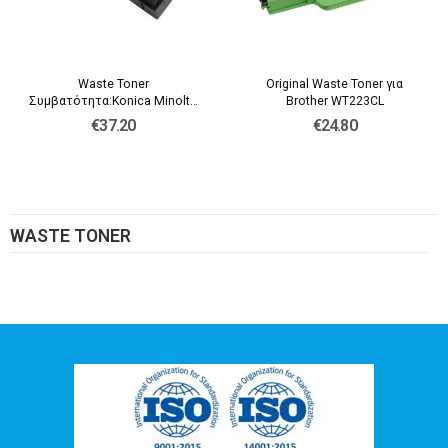
Waste Toner
Original Waste Toner για
Συμβατότητα:Konica Minolta
Brother WT223CL
WX103
€37.20
€24.80
WASTE TONER