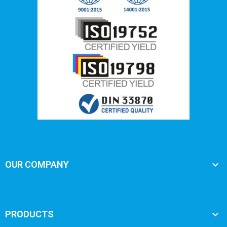

OUR COMPANY

PRODUCTS