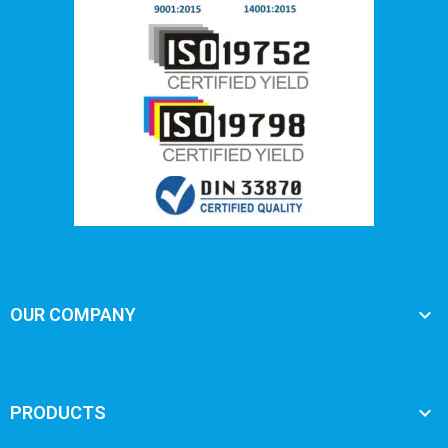

OUR COMPANY

PRODUCTS