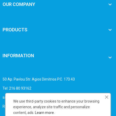

OUR COMPANY

PRODUCTS
INFORMATION

50 Ap. Pavlou Str. Agios Dimitrios P.C. 173 43
Tel: 216 80 93162
sales@business-print.gr
We use third-party cookies to enhance your browsing
Registry No.: 1393909030
experience, analyze site traffic and personalize
content, ads.
Learn more.