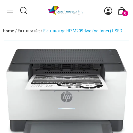
0
Home
Εκτυπωτές
Εκτυπωτής HP M209dwe (no toner) USED