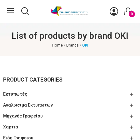
0
List of products by brand OKI
Home
Brands
OKI
PRODUCT CATEGORIES

Εκτυπωτές

Αναλωσιμα Εκτυπωτων

Μηχανές Γραφείου

Χαρτιά

Ειδη Γραφειου